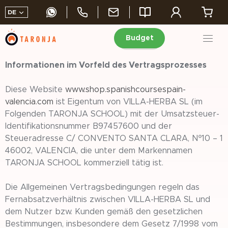
DE
Budget
Skip
to
Informationen im Vorfeld des Vertragsprozesses
content
Diese Website
www.shop.spanishcoursespain-
valencia.com
ist Eigentum von VILLA-HERBA SL (im
Folgenden TARONJA SCHOOL) mit der Umsatzsteuer-
Identifikationsnummer B97457600 und der
Steueradresse C/ CONVENTO SANTA CLARA, Nº10 – 1
46002, VALENCIA, die unter dem Markennamen
TARONJA SCHOOL kommerziell tätig ist.
Die Allgemeinen Vertragsbedingungen regeln das
Fernabsatzverhältnis zwischen VILLA-HERBA SL und
dem Nutzer bzw. Kunden gemäß den gesetzlichen
Bestimmungen, insbesondere dem Gesetz 7/1998 vom