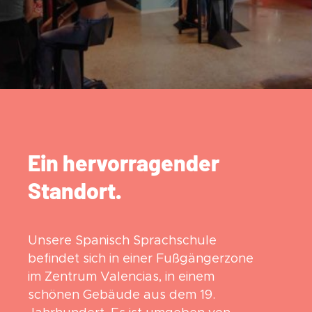
Ein hervorragender
Standort.
Unsere Spanisch Sprachschule
befindet sich in einer Fußgängerzone
im Zentrum Valencias, in einem
schönen Gebäude aus dem 19.