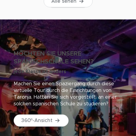
Alle sehen
MÖCHTEN SIE UNSERE
SPANISCHSCHULE SEHEN?
jede Klasse ist anders
Machen Sie einen Spaziergang durch diese
virtuelle Tour durch die Einrichtungen von
Taronja. Hätten Sie sich vorgestellt, an einer
solchen spanischen Schule zu studieren?
360º-Ansicht