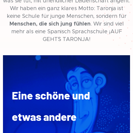
was sie tut, mit unendlicher Leidenschaft angeht.
Wir haben ein ganz klares Motto: Taronja ist
keine Schule für junge Menschen, sondern für
Menschen, die sich jung fühlen
. Wir sind viel
mehr als eine Spanisch Sprachschule ¡AUF
GEHT´S TARONJA!
Eine schöne und
etwas andere