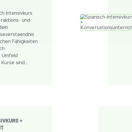
h Intensivkurs
eraktions- und
dein
eseverstaendnis
ichen Fähigkeiten
ich
n Umfeld
 Kurse sind
nd darauf
du Spanisch auf
elle und effektive
st.
IVKURS +
HT