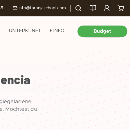
45
info@taronjaschool.com
N
UNTERKUNFT
+ INFO
Budget
lencia
rgiegeladene
se. Möchtest du