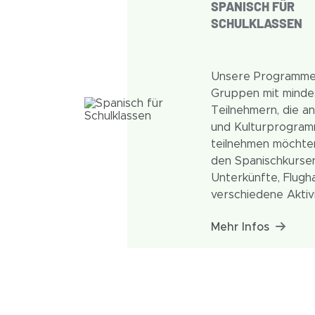
SPANISCH FÜR
SCHULKLASSEN
Unsere Programme 
Gruppen mit minde
Teilnehmern, die a
und Kulturprogram
teilnehmen möchten
den Spanischkurse
Unterkünfte, Flugh
verschiedene Aktiv
organisieren. Uns
Mehr Infos
auf die Bedürfniss
Gruppen abgestim