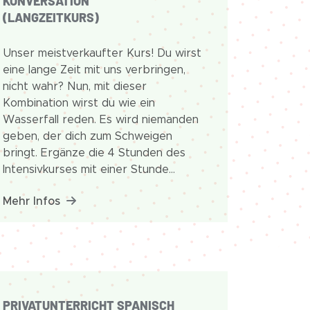
KONVERSATION
(LANGZEITKURS)
Unser meistverkaufter Kurs! Du wirst
eine lange Zeit mit uns verbringen,
nicht wahr? Nun, mit dieser
Kombination wirst du wie ein
Wasserfall reden. Es wird niemanden
geben, der dich zum Schweigen
bringt. Ergänze die 4 Stunden des
Intensivkurses mit einer Stunde
unseres Konversationsunterrichts. Du
Mehr Infos
übst vertraute Strukturen und
Alltagssituationen unter der
ständigen Anleitung unserer
fachkundigen Lehrer und wirst deine
Sprachkenntnisse erheblich
verbessern.
PRIVATUNTERRICHT SPANISCH