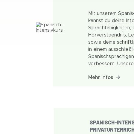
Mit unserem Spanisc
kannst du deine Int
Sprachfähigkeiten, 
Hörverstaendnis, L
sowie deine schriftl
in einem ausschließl
Spanischsprachige
verbessern. Unsere
schülerorientiert u
Mehr Infos
ausgerichtet, dass 
unterhaltsame, schn
Weise sprechen lern
SPANISCH-INTENS
PRIVATUNTERRIC