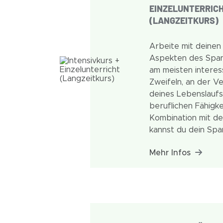
EINZELUNTERRIC
(LANGZEITKURS)
Arbeite mit deinen 
Aspekten des Spani
am meisten interes
Zweifeln, an der V
deines Lebenslaufs
beruflichen Fähigkei
Kombination mit de
kannst du dein Spa
soliden und kompe
Mehr Infos
festigen.