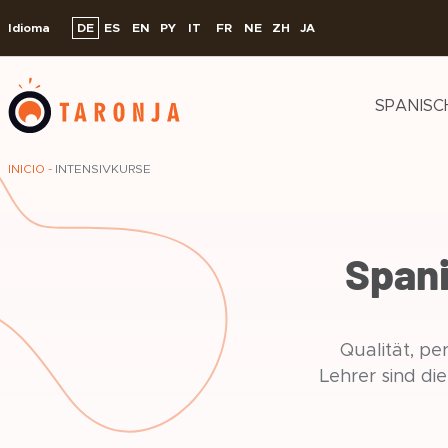
Idioma
DE
ES
EN
PY
IT
FR
NE
ZH
JA
SPANISC
INICIO
-
INTENSIVKURSE
Skip
to
content
Spani
Qualität, p
Lehrer sind di