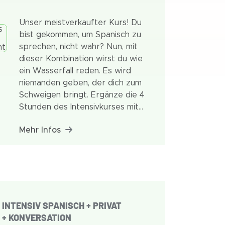
Unser meistverkaufter Kurs! Du
bist gekommen, um Spanisch zu
sprechen, nicht wahr? Nun, mit
dieser Kombination wirst du wie
ein Wasserfall reden. Es wird
niemanden geben, der dich zum
Schweigen bringt. Ergänze die 4
Stunden des Intensivkurses mit
einer Stunde unseres
Mehr Infos
Konversationsunterrichts. Du
übst vertraute Strukturen und
Alltagssituationen unter der
ständigen Anleitung unserer
fachkundigen Lehrer und wirst
deine Sprachkenntnisse
erheblich verbessern.
INTENSIV SPANISCH + PRIVAT
+ KONVERSATION