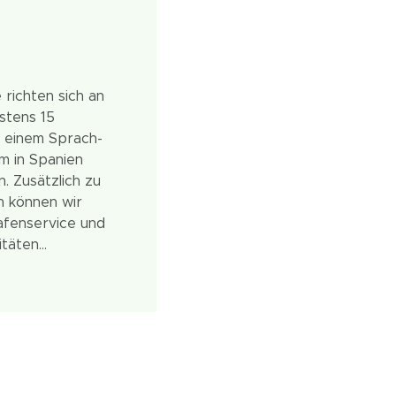
richten sich an
stens 15
n einem Sprach-
m in Spanien
. Zusätzlich zu
n können wir
afenservice und
itäten
ere Programme sind
e der einzelnen
mt.