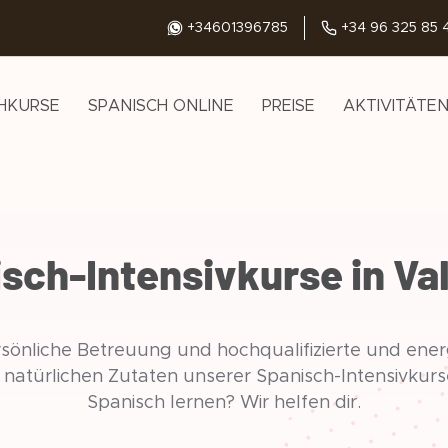
+34601396785
+34 96 325 85 
HKURSE
SPANISCH ONLINE
PREISE
AKTIVITÄTE
sch-Intensivkurse in Va
ersönliche Betreuung und hochqualifizierte und ene
e natürlichen Zutaten unserer Spanisch-Intensivkur
Spanisch lernen? Wir helfen dir.