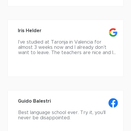
praticare la lingua 24 ore al giorno e
divertirti.
I professori erano tutti simpaticissimi e
preparati.
Iris Helder
I’ve studied at Taronja in Valencia for
almost 3 weeks now and I already don’t
want to leave. The teachers are nice and I
felt really welcomed since I first stepped
trough the schools doors! Outside of
school there are activities organised by
the school almost everyday. So don’t bring
too many books with you, there will be
enough to do here 😉
Guido Balestri
Best language school ever. Try it, you'll
never be disappointed.