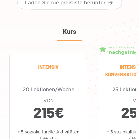
Laden Sie die preisliste herunter
Kurs
Am meisten
nachgefrag
INTENSIV
INTENSI
KONVERSATIO
20 Lektionen/Woche
25 Lektio
VON
V
215
€
25
+ 5 soziokulturelle Aktivitäten
+ 5 soziokulture