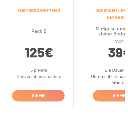
FORTGESCHRITTEN 3
INDIVIDUELLER 
UNTERRIC
Maßgeschneid
Pack 5
deine Bedür
VON
125
€
39
5 private
Die Dauer e
Konversationsstunden.
Unterrichtsstunde 
Minuten.
SIEHE
SIEHE