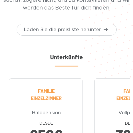
suchst, zögere nicht, uns zu kontaktieren und wir
werden das Beste für dich finden.
Laden Sie die preisliste herunter
Unterkünfte
FAMILIE
FAMI
EINZELZIMMER
EINZEL
Halbpension
Vollp
DESDE
DE