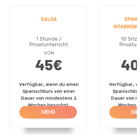
SALSA
SPANI
GITARRENU
1 Stunde /
10 Sitz
Privatunterricht
Privatun
VON
45
€
40
Verfügbar, wenn du einen
Verfügbar, w
Spanischkurs von einer
Spanischkur
Dauer von mindestens 2
Dauer von m
Wochen besuchst.
Wochen b
SIEHE
SIE