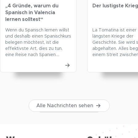
„4 Gründe, warum du
Der lustigste Krie
Spanisch in Valencia
lernen solltest“
Wenn du Spanisch lernen willst
La Tomatina ist einer
und deshalb einen Spanischkurs
längsten Kriege der
belegen möchtest, ist die
Geschichte. Sie wird 
effektivste Art, dies zu tun,
abgehalten. Alles be
eine Reise nach Spanien.
einem Streit zwische
Schließlich lernt man eine
Dorfbewohnern und 
Sprache besser, wenn man den
nahe gelegenen Gem
ganzen Tag von ihr umgeben
So entstand zufällig 
ist. Aber in welche Stadt in
bekanntesten Feste d
Spanien solltest du gehen?
Die Tomatina ist eine
Zweifellos in die Stadt der
längsten Kriege der 
Orangen: Valencia. Möchtest
und wird seit 1945 gef
du […]
Alles begann mit eine
Alle Nachrichten sehen
zwischen […]