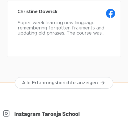
Christine Dowrick
Super week learning new language,
remembering forgotten fragments and
updating old phrases. The course was
really well structured and delivered and
great fun. Everyone was very helpful and
friendly. The Spanish cooking and singing
sessions were the icing on the cake and
the sun shone on the beautiful city of
Valencia every day.
Alle Erfahrungsberichte anzeigen
Instagram Taronja School